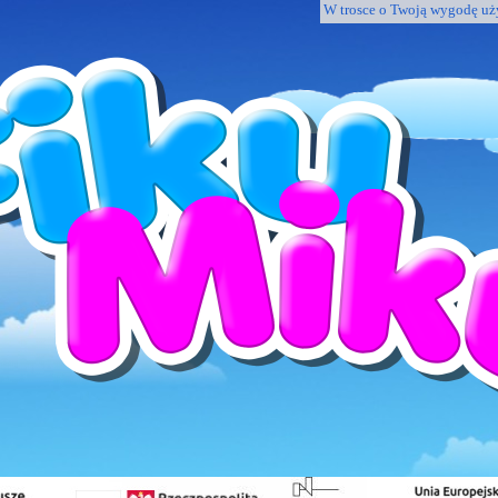
W trosce o Twoją wygodę u