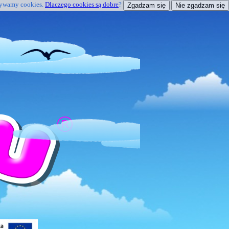
żywamy cookies.
Dlaczego cookies są dobre
?
Zgadzam się
Nie zgadzam się